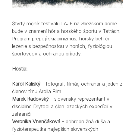
Štvrtý ročník festivalu LAJF na Sliezskom dome
bude v znamení hôr a horského športu v Tatrách.
Program prepojí skialpinizmus, horský beh či
lezenie s bezpečnosťou v horách, fyziológiou
športovcov a ochranou prírody.
Hostia:
Karol Kaliský
– fotograf, filmár, ochranár a jeden z
členov tímu Arolla Film
Marek Radovský
– slovenský reprezentant v
disciplíne Drytool a člen lezeckých expedícií v
zahraničí
Veronika Vnenčáková
– dobrodružná duša a
fyzioterapeutka najlepších slovenských