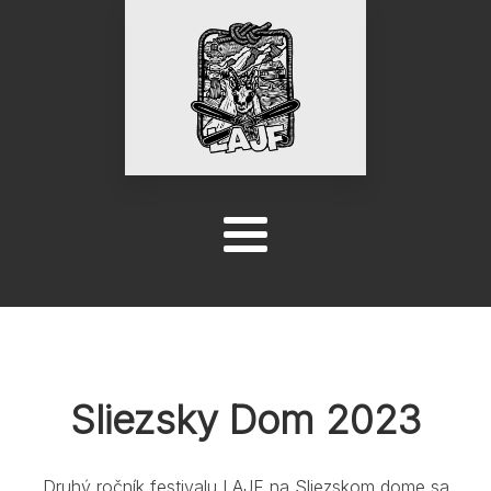
Sliezsky Dom 2023
Druhý ročník festivalu LAJF na Sliezskom dome sa