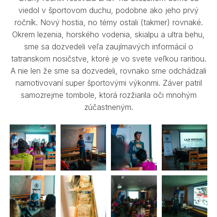
viedol v športovom duchu, podobne ako jeho prvý
ročník. Nový hostia, no témy ostali (takmer) rovnaké.
Okrem lezenia, horského vodenia, skialpu a ultra behu,
sme sa dozvedeli veľa zaujímavých informácií o
tatranskom nosičstve, ktoré je vo svete veľkou raritiou.
A nie len že sme sa dozvedeli, rovnako sme odchádzali
namotivovaní super športovými výkonmi. Záver patril
samozrejme tombole, ktorá rozžiarila oči mnohým
zúčastneným.