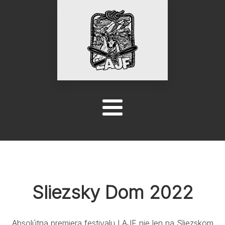
Sliezsky Dom 2022
Absolútna premiera festivalu LAJF nie len na Sliezskom