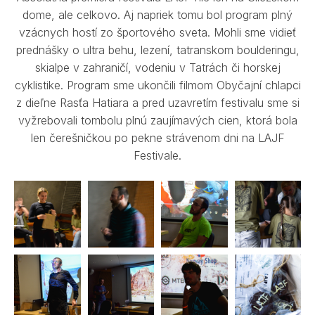
dome, ale celkovo. Aj napriek tomu bol program plný
vzácnych hostí zo športového sveta. Mohli sme vidieť
prednášky o ultra behu, lezení, tatranskom boulderingu,
skialpe v zahraničí, vodeniu v Tatrách či horskej
cyklistike. Program sme ukončili filmom Obyčajní chlapci
z dieľne Rasťa Hatiara a pred uzavretím festivalu sme si
vyžrebovali tombolu plnú zaujímavých cien, ktorá bola
len čerešničkou po pekne strávenom dni na LAJF
Festivale.